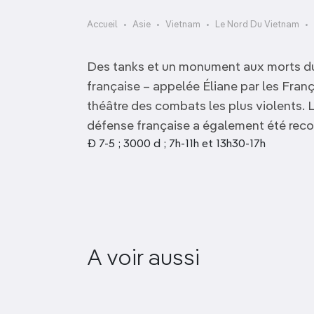
OCÉANIE
Camargue
Accueil
Asie
Vietnam
Le Nord Du Vietnam
ANTARCTIQUE
Des tanks et un monument aux morts du 
TOP VILLES
française – appelée Éliane par les França
théâtre des combats les plus violents. 
défense française a également été reco
Ð 7-5 ; 3000 d ; 7h-11h et 13h30-17h
A voir aussi
Mémorial de guerre