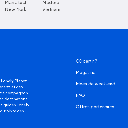
Marrakech
Madère
New York
Vietnam
Où partir ?
Magazine
 Lonely Planet.
Idées de week-end
xperts et des
votre compagnon
FAQ
es destinations
les guides Lonely
Offres partenaires
pour vivre des