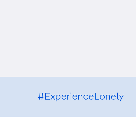
#ExperienceLonely