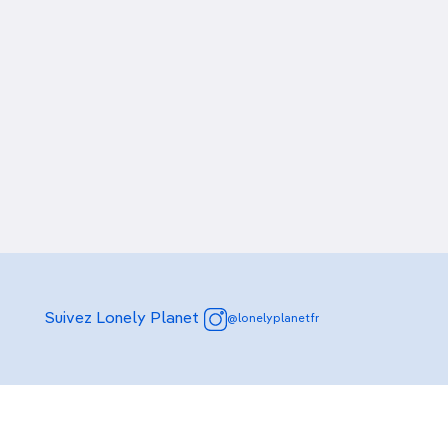
Suivez Lonely Planet
@lonelyplanetfr