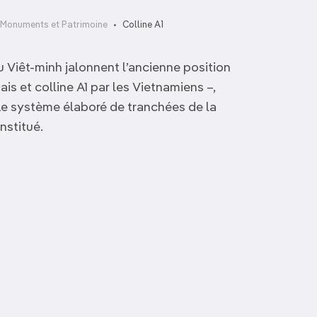
Monuments et Patrimoine
Colline A1
Viêt-minh jalonnent l’ancienne position
is et colline A1 par les Vietnamiens –,
Le système élaboré de tranchées de la
nstitué.
Cathédrale du Rosaire
Opéra