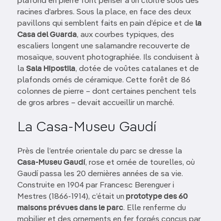
plafond en pierre font penser à un cloître sous des
racines d’arbres. Sous la place, en face des deux
pavillons qui semblent faits en pain d’épice et de
la
Casa del Guarda
, aux courbes typiques, des
escaliers longent une salamandre recouverte de
mosaïque, souvent photographiée. Ils conduisent à
la
Sala Hipostila
, dotée de voûtes catalanes et de
plafonds ornés de céramique. Cette forêt de 86
colonnes de pierre – dont certaines penchent tels
de gros arbres – devait accueillir un marché.
La Casa-Museu Gaudí
Près de l’entrée orientale du parc se dresse la
Casa-Museu Gaudí
, rose et ornée de tourelles, où
Gaudí passa les 20 dernières années de sa vie.
Construite en 1904 par Francesc Berenguer i
Mestres (1866-1914), c’était un
prototype des 60
maisons prévues dans le parc
. Elle renferme du
mobilier et des ornements en fer forgés conçus par