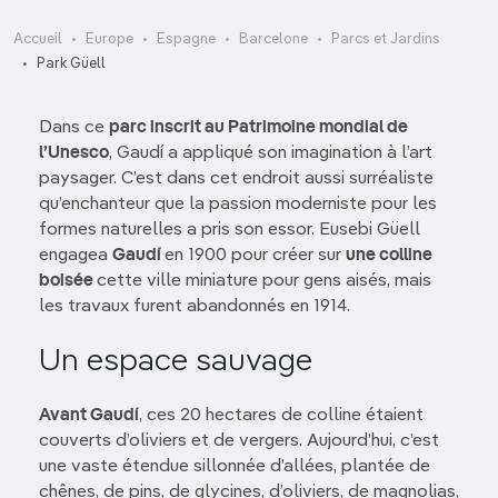
Accueil
Europe
Espagne
Barcelone
Parcs et Jardins
Park Güell
Dans ce
parc inscrit au Patrimoine mondial de
l’Unesco
, Gaudí a appliqué son imagination à l’art
paysager. C’est dans cet endroit aussi surréaliste
qu’enchanteur que la passion moderniste pour les
formes naturelles a pris son essor. Eusebi Güell
engagea
Gaudí
en 1900 pour créer sur
une colline
boisée
cette ville miniature pour gens aisés, mais
les travaux furent abandonnés en 1914.
Un espace sauvage
Avant Gaudí
, ces 20 hectares de colline étaient
couverts d’oliviers et de vergers. Aujourd’hui, c’est
une vaste étendue sillonnée d’allées, plantée de
chênes, de pins, de glycines, d’oliviers, de magnolias,