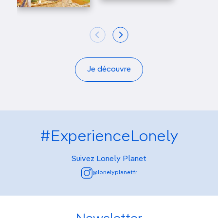
Je découvre
#ExperienceLonely
Suivez Lonely Planet
@lonelyplanetfr