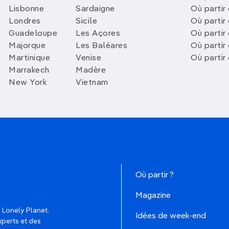
Lisbonne
Sardaigne
Où partir
Londres
Sicile
Où partir 
Guadeloupe
Les Açores
Où partir 
Majorque
Les Baléares
Où partir
Martinique
Venise
Où partir
Marrakech
Madère
New York
Vietnam
Où partir ?
Magazine
 Lonely Planet.
Idées de week-end
xperts et des