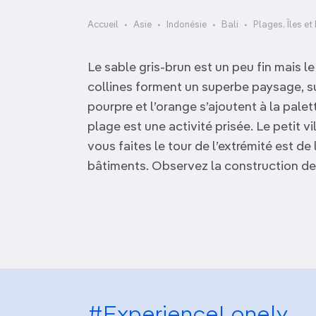
OCÉANIE
Camargue
Accueil
Asie
Indonésie
Bali
Plages, Îles et
ANTARCTIQUE
Le sable gris-brun est un peu fin mais le
TOP VILLES
collines forment un superbe paysage, su
pourpre et l’orange s’ajoutent à la palet
plage est une activité prisée. Le petit v
vous faites le tour de l’extrémité est d
bâtiments. Observez la construction de 
#ExperienceLonely