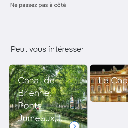
Place Wilson
Ne passez pas à côté
Façade de l’ancienne Dépêche
Peut vous intéresser
Canal de
Le Cap
Brienne,
Ponts-
Jumeaux,