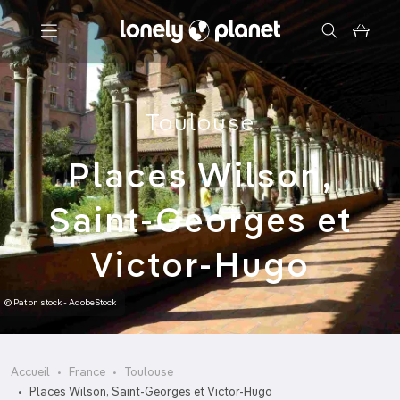
Menu
Toulouse
Votre recherche
Places Wilson,
Saint-Georges et
Victor-Hugo
© Pat on stock - AdobeStock
Accueil
France
Toulouse
Places Wilson, Saint-Georges et Victor-Hugo