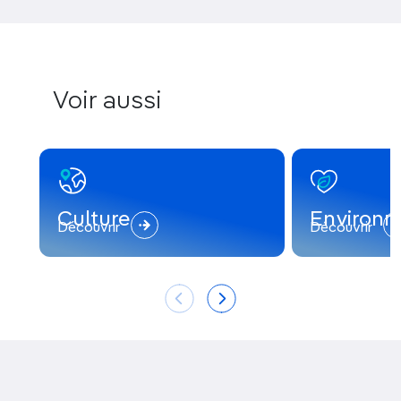
Voir aussi
Culture
Environ
Découvrir
Découvrir