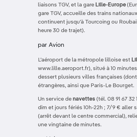
liaisons TGV, et la gare
Lille-Europe
(Eur
gare TGV, accueille des trains nationaux
continuent jusqu’à Tourcoing ou Roubaix 
heure 30 de trajet).
par Avion
L’aéroport de la métropole lilloise est
Li
www.lille.aeroport.fr), situé à 10 minutes
dessert plusieurs villes françaises (dont
étrangères, ainsi que Paris-Le Bourget.
Un service de
navettes
(tél. 08 91 67 32
dim et jours fériés 10h-22h ; 7/9 € aller 
(arrêt devant le centre commercial), reli
une vingtaine de minutes.