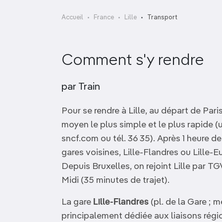
OCÉANIE
Camargue
Accueil
France
Lille
Transport
ANTARCTIQUE
Comment s'y rendre
TOP VILLES
par Train
Pour se rendre à Lille, au départ de Paris
moyen le plus simple et le plus rapide (
sncf.com ou tél. 36 35). Après 1 heure de
gares voisines, Lille-Flandres ou Lille-Eu
Depuis Bruxelles, on rejoint Lille par T
Midi (35 minutes de trajet).
La gare
Lille-Flandres
(pl. de la Gare ; m
principalement dédiée aux liaisons régi