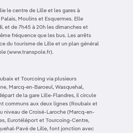
e le centre de Lille et les gares à
 Palais, Moulins et Esquermes. Elle
i, et de 7h45 à 20h les dimanches et
même fréquence que les bus. Les arrêts
fice du tourisme de Lille et un plan général
ole (www.transpole.fr).
ubaix et Tourcoing via plusieurs
ine, Marcq-en-Baroeul, Wasquehal,
art de la gare Lille-Flandres, il circule
sont communs aux deux lignes (Roubaix et
 au niveau de Croisé-Laroche (Marcq-en-
res, Eurotéléport et Tourcoing-Centre,
quehal-Pavé de Lille, font jonction avec