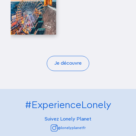
Je découvre
#ExperienceLonely
Suivez Lonely Planet
@lonelyplanetfr