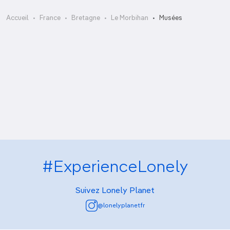
Château Gaillard – Musée d’Histoire et
Château Gaillard
Accueil
France
Bretagne
Le Morbihan
Musées
d’Archéologie
La Cohue – musée des Beaux-Arts
Mémorial des victimes de guerre
Musée de la Préhistoire
Musée des Arts, Métiers et Commerces
Musée du Faouët
#ExperienceLonely
Suivez Lonely Planet
@lonelyplanetfr