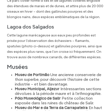
Ce parc côtier formé d’îles et de lagunes côtières englobe
des étendues de marais et de dunes, et attire plus de 20 000
oiseaux en hiver – dont des gallinules pourpres et des
blongios nains, deux espèces emblématiques de la région.
Lagoa dos Salgados
Cette lagune marécageuse aux eaux peu profondes est
prisée pour l’observation des échassiers – flamants,
spatules (photo ci-dessus) et gallinules pourpres, ainsi que
des espèces plus rares, que l’on croise ici fréquemment. On
trouve aussi de nombreux canards, de différentes espèces.
Musées
Museu de Portimão
Une ancienne conserverie de
thon superbe, pour découvrir l’histoire de cette
industrie – et bien davantage.
Museu Municipal, Aljezur
Intéressantes sections
dévolues à la période maure et à l’ethnographie.
Pólo Museológico de Salir
Petite collection
exposée dans les ruines du château de Salir.
Museu do Mar e da Terra da Carrapateira
En haut