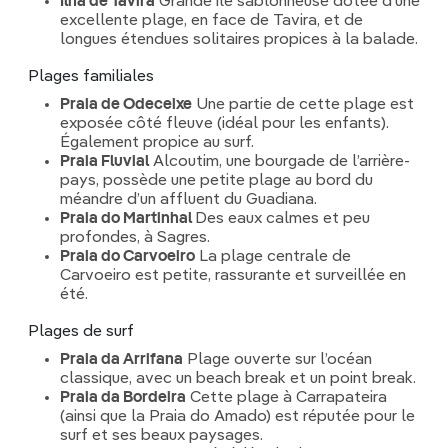
Ilha de Tavira
Grande île sablonneuse dotée d’une
excellente plage, en face de Tavira, et de
longues étendues solitaires propices à la balade.
Plages familiales
Praia de Odeceixe
Une partie de cette plage est
exposée côté fleuve (idéal pour les enfants).
Également propice au surf.
Praia Fluvial
Alcoutim, une bourgade de l’arrière-
pays, possède une petite plage au bord du
méandre d’un affluent du Guadiana.
Praia do Martinhal
Des eaux calmes et peu
profondes, à Sagres.
Praia do Carvoeiro
La plage centrale de
Carvoeiro est petite, rassurante et surveillée en
été.
Plages de surf
Praia da Arrifana
Plage ouverte sur l’océan
classique, avec un beach break et un point break.
Praia da Bordeira
Cette plage à Carrapateira
(ainsi que la Praia do Amado) est réputée pour le
surf et ses beaux paysages.