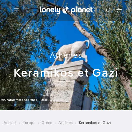
Menu
Votre recherche
Athènes
Keramikos et Gazi
© Charalambos Andronos - iStock
Accueil
Europe
Grèce
Athènes
Keramikos et Gazi