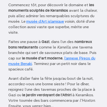
Commencez tôt, pour découvrir le domaine et
les
monuments sculptés de Keramikos
avant la chaleur,
puis allez admirer les remarquables sculptures du
musée. Le
musée d’Art islamique
voisin, doté d’une
collection aussi vaste que superbe, mérite une
visite.
Faites une pause à
Gazi
, dans l’un des
nombreux
bons restaurants
comme le
Kanella
, une taverna
branchée qui sert de savoureux plats de base. Puis
cap sur
le musée d’art moderne
,
l’annexe Pireos du
musée Benaki
. Terminez par un petit noir dans le
spacieux café.
Avant d’aller faire la fête jusqu’au bout de la nuit,
accordez-vous une bonne sieste ! Pour le dîner,
rejoignez l’une des tavernas proches de la place à
Gazi ou
le jardin verdoyant de l’Athiri
à Keramikos.
Votre tournée des bars commencera par
l’Hoxton
.
Ensuite, vous verrez bien…