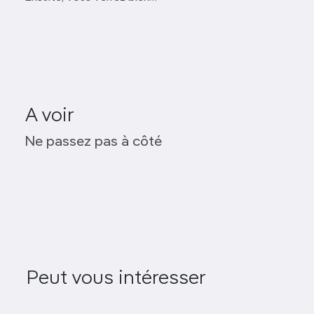
A voir
Musée d’Art islamique
Ne passez pas à côté
Annexe Pireos du musée Benaki
Technopolis
Musée des Céramiques traditionnelles
Peut vous intéresser