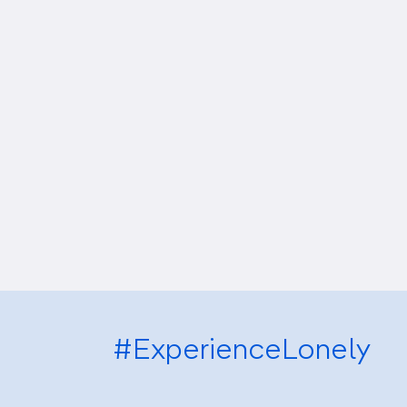
#ExperienceLonely