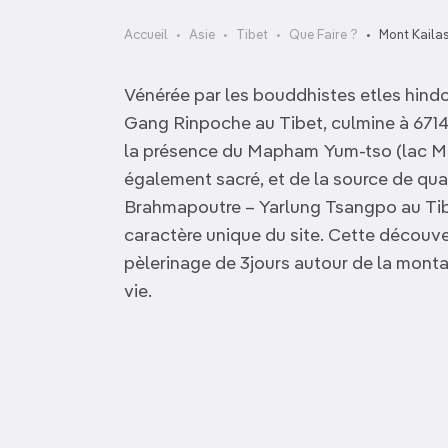
OCÉANIE
Camargue
Accueil
Asie
Tibet
Que Faire ?
Mont Kailas
ANTARCTIQUE
Vénérée par les bouddhistes etles hind
TOP VILLES
Gang Rinpoche au Tibet, culmine à 6714
la présence du Mapham Yum-tso (lac Ma
également sacré, et de la source de quat
Brahmapoutre – Yarlung Tsangpo au Tibet
caractère unique du site. Cette décou
pèlerinage de 3jours autour de la mont
vie.