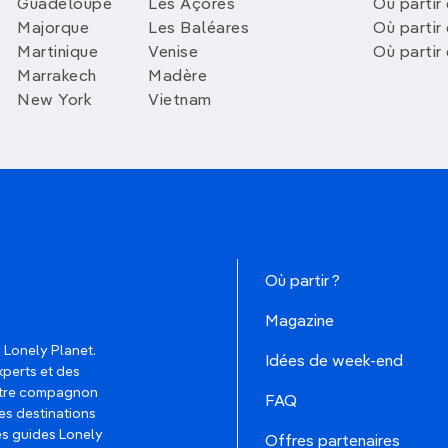
Guadeloupe
Les Açores
Où partir 
Majorque
Les Baléares
Où partir
Martinique
Venise
Où partir
Marrakech
Madère
New York
Vietnam
Où partir ?
Magazine
 Lonely Planet.
Idées de week-end
xperts et des
votre compagnon
FAQ
es destinations
les guides Lonely
Offres partenaires