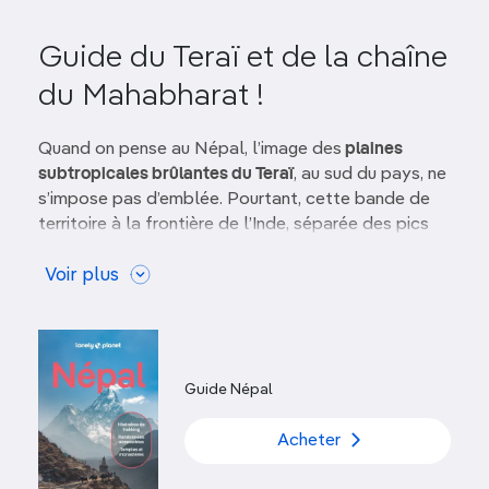
Guide du Teraï et de la chaîne
du Mahabharat !
Quand on pense au Népal, l’image des
plaines
subtropicales brûlantes du Teraï
, au sud du pays, ne
s’impose pas d’emblée. Pourtant, cette bande de
territoire à la frontière de l’Inde, séparée des pics
enneigés de l’Himalaya par
les chaînes du
Mahabharat et des Churia
Voir plus
, se révèle fascinante.
Pour le voyageur, la région apparaît comme une
terre de contrastes. D’ouest en est, le Teraï est
parsemé d’une succession de
beaux parcs
Guide Népal
nationaux
assez bien administrés :
Sukla Phanta,
Bardia, Chitwan et Koshi Tappu
.
Acheter
Parallèlement, les principaux centres urbains
offrent un paysage de désolation, avec des rues