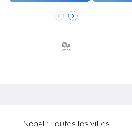
somptueux
paysages naturels du Bardia
National Park
peuplé de
crocodiles
des marais.
La découverte de la riche faune aviaire de
l’exceptionnelle Koshi Tappu Wildlife Reserve
.
en parcourant son sentier ornithologique.
Une
randonnée
vers les
villages magar
et les
temples qui entourent
Tansen, un village de
montagne chargé d’histoire
.
Népal : Toutes les villes