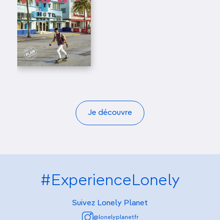
Je découvre
#ExperienceLonely
Suivez Lonely Planet
@lonelyplanetfr