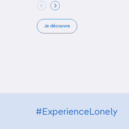
Je découvre
#ExperienceLonely