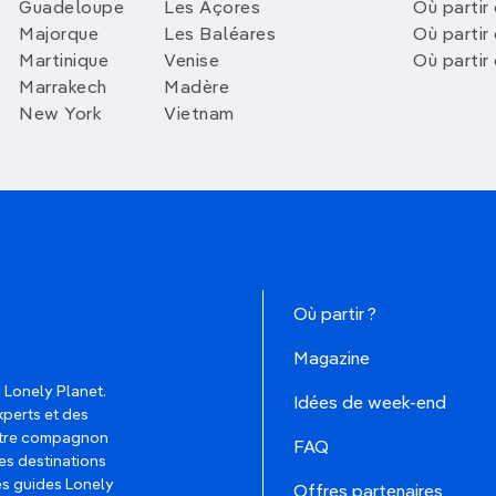
Guadeloupe
Les Açores
Où partir 
Majorque
Les Baléares
Où partir
Martinique
Venise
Où partir
Marrakech
Madère
New York
Vietnam
Où partir ?
Magazine
 Lonely Planet.
Idées de week-end
xperts et des
votre compagnon
FAQ
es destinations
les guides Lonely
Offres partenaires