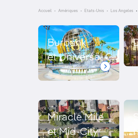
OCÉANIE
Camargue
Accueil
Amériques
Etats-Unis
Los Angeles
ANTARCTIQUE
TOP VILLES
Burbank
et Universal City
Miracle Mile
et Mid-City