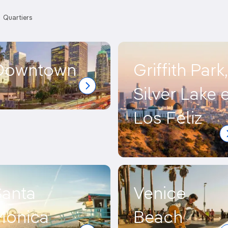
Quartiers
Downtown
Griffith Park,
Silver Lake e
Los Feliz
Santa
Venice
Monica
Beach