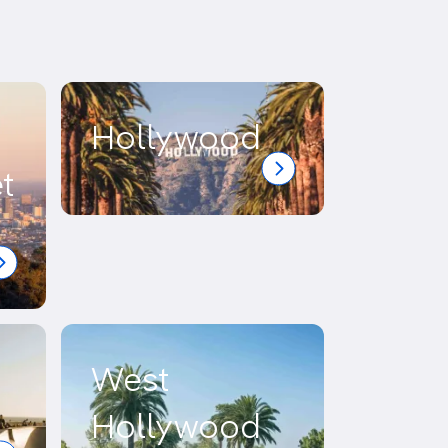
Découvrir nos articles
Hollywood
t
West
Hollywood