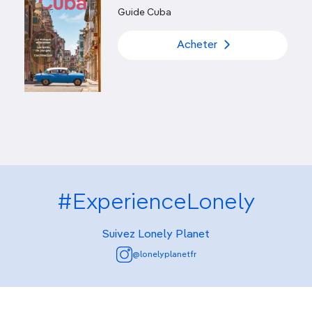
Guide Cuba
Acheter
#ExperienceLonely
Suivez Lonely Planet
@lonelyplanetfr