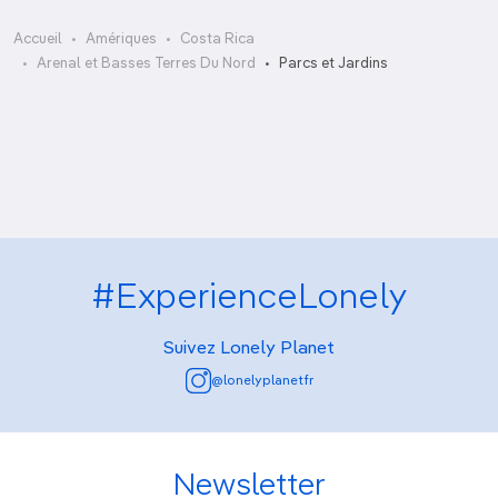
Accueil
Amériques
Costa Rica
Arenal Natura
Arenal et Basses Terres Du Nord
Parcs et Jardins
Frog’s Heaven
Heliconia Island
#ExperienceLonely
Suivez Lonely Planet
@lonelyplanetfr
Newsletter