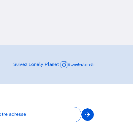
Découvrir nos articles
Suivez Lonely Planet
@lonelyplanetfr