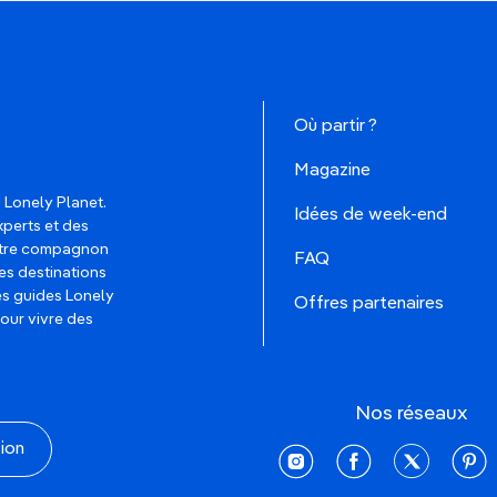
Où partir ?
Magazine
 Lonely Planet.
Idées de week-end
xperts et des
votre compagnon
FAQ
es destinations
les guides Lonely
Offres partenaires
pour vivre des
Nos réseaux
tion
instagram
facebook
twitter
pinte