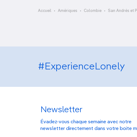
OCÉANIE
Camargue
La Piscinita
Accueil
Amériques
Colombie
San Andrés et 
ANTARCTIQUE
TOP VILLES
#ExperienceLonely
Newsletter
Évadez-vous chaque semaine avec notre
newsletter directement dans votre boite m