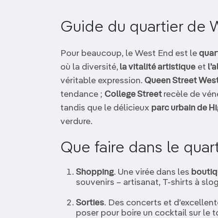
OCÉANIE
Camargue
Guide du quartier de 
ANTARCTIQUE
Pour beaucoup, le West End est le
quar
TOP VILLES
où la diversité,
la vitalité artistique
et
l’
véritable expression.
Queen Street Wes
tendance ;
College Street
recèle de vén
tandis que le délicieux
parc urbain de H
verdure.
Que faire dans le quar
Shopping
. Une virée dans les
boutiq
souvenirs – artisanat, T-shirts à sl
Sorties
. Des concerts et d’excellen
poser pour boire un cocktail sur le 