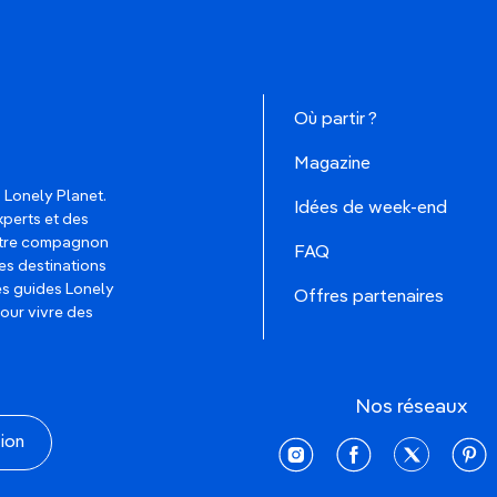
Où partir ?
Magazine
 Lonely Planet.
Idées de week-end
xperts et des
votre compagnon
FAQ
es destinations
les guides Lonely
Offres partenaires
pour vivre des
Nos réseaux
tion
instagram
facebook
twitter
pinte