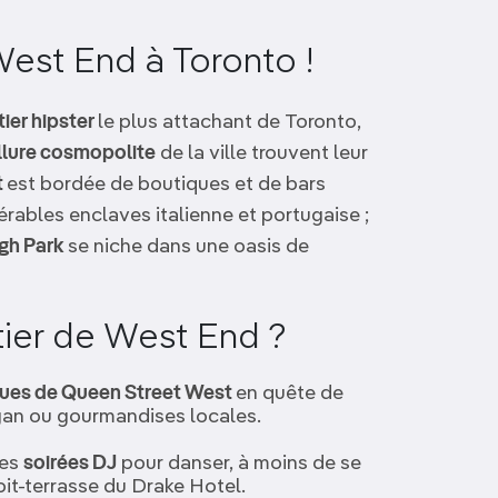
West End à Toronto !
tier hipster
le plus attachant de Toronto,
allure cosmopolite
de la ville trouvent leur
t
est bordée de boutiques et de bars
érables enclaves italienne et portugaise ;
igh Park
se niche dans une oasis de
tier de West End ?
ues de Queen Street West
en quête de
ogan ou gourmandises locales.
tes
soirées DJ
pour danser, à moins de se
toit-terrasse du Drake Hotel.