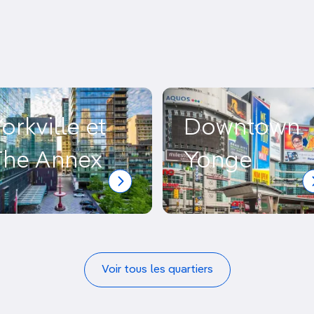
orkville et
Downtown
The Annex
Yonge
Voir tous les quartiers