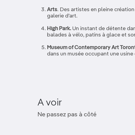
Arts
. Des artistes en pleine créatio
galerie d’art.
High Park.
Un instant de détente dans
balades à vélo, patins à glace et so
Museum of Contemporary Art Toron
dans un musée occupant une usine d
Museum of
A voir
Contemporary Art
Toronto
Ne passez pas à côté