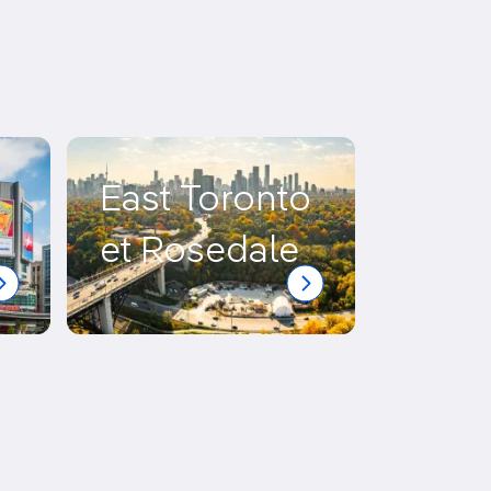
East Toronto
et Rosedale