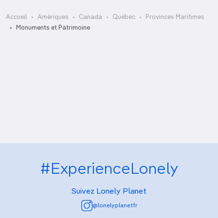
Accueil
Amériques
Canada
Québec
Provinces Maritimes
Basilique Saint-Dunstan
Monuments et Patrimoine
Lieu historique national de la citadelle
Beaconsfield Historic House
Lieu historique national de la forteresse de
d’Halifax
Louisbourg
Maisons de bouteilles
Neptune Drive-In
West Point Lighthouse
#ExperienceLonely
Suivez Lonely Planet
@lonelyplanetfr