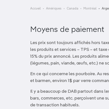
OCÉANIE
Camargue
Accueil
Amériques
Canada
Montréal
Arge
ANTARCTIQUE
Moyens de paiement
TOP VILLES
Les prix sont toujours affichés hors ta
les produits et services – TPS – et tax
15% du prix annoncé. Les produits alim
(légumes, pain, viande, œufs, etc.) ne s
En ce qui concerne les pourboire. Au res
et barmen, environ 1$ par verre comman
Il y a beaucoup de DAB partout dans les
bars, commerces, etc. perçoivent une sur
de transaction habituels.