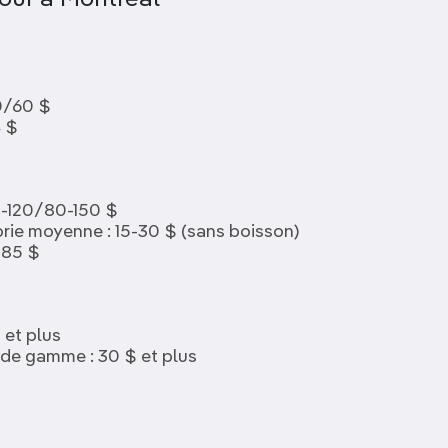
our à Montréal
50/60 $
4 $
5-120/80-150 $
rie moyenne : 15-30 $ (sans boisson)
/85 $
 et plus
 de gamme : 30 $ et plus