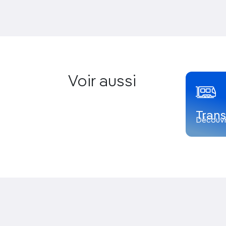
Voir aussi
Trans
Découvr