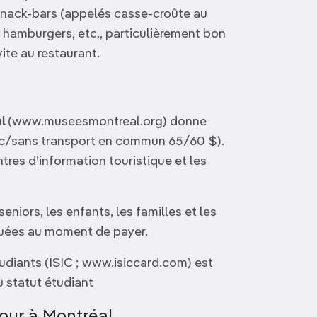
snack-bars (appelés casse-croûte au
hamburgers, etc., particulièrement bon
ite au restaurant.
al
(www.museesmontreal.org) donne
vec/sans transport en commun 65/60 $).
ntres d’information touristique et les
niors, les enfants, les familles et les
quées au moment de payer.
tudiants (ISIC ; www.isiccard.com) est
 statut étudiant