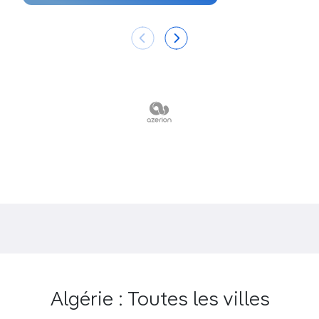
et le désœuvrement.
Que faire dans le Nord-Est de
l'Algérie ?
La vieille ville pittoresque et l'impressionnant
pont Mellah-Slimane
de Constantine.
La cité romaine de
Djemila
, véritable voyage
dans le temps.
La ville antique d'
Hippone
, marquée par la
figure de saint Augustin, et les jolies arcades
coloniales d'
Annaba.
La fontaine
Aïn Fouara
et son étonnante statue
à Sétif.
Timgad
, un modèle d'urbanisme romain.
Algérie : Toutes les villes