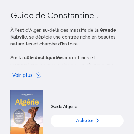
Guide de Constantine !
À l'est d'Alger, au-delà des massifs de la
Grande
Kabylie
, se déploie une contrée riche en beautés
naturelles et chargée d'histoire.
Sur la
côte déchiquetée
aux collines et
promontoires couverts de pinèdes s'égrène une
série de ports naturels et de
plages relativement
Voir plus
vierges
pour un littoral méditerranéen. Vers la
frontière tunisienne, le relief escarpé cède la place
à des terres agricoles vallonnées où serpentent
des
rivières
. C'est cette combinaison de mouillages
propices, d'eau abondante et de sols fertiles qui
Guide Algérie
attira à la suite Berbères, Phéniciens, Numides,
Romains, Vandales, Byzantins, Arabes, Espagnols,
Acheter
Turcs ottomans et Français. Les traces qu'ils
laissèrent derrière eux, en particulier les
vestiges