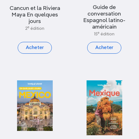
Afficher uniquement les nouveautés
Guide de
Cancun et la Riviera
conversation
Maya En quelques
Espagnol latino-
jours
PAR COLLECTION
américain
e
2
édition
e
15
édition
PAR CONTINENT
Acheter
Acheter
Amérique & Amérique du sud
PAR PAYS
Mexique
PAR VILLE