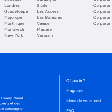
Londres
Sicile
Où partir 
Guadeloupe
Les Açores
Où partir 
Majorque
Les Baléares
Où partir
Martinique
Venise
Où partir
Marrakech
Madère
New York
Vietnam
Où partir ?
Magazine
 Lonely Planet.
Idées de week-end
xperts et des
votre compagnon
FAQ