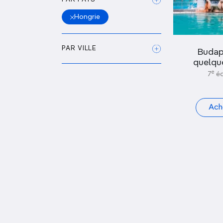
Hongrie
PAR VILLE
Budap
quelque
e
7
éd
Ach