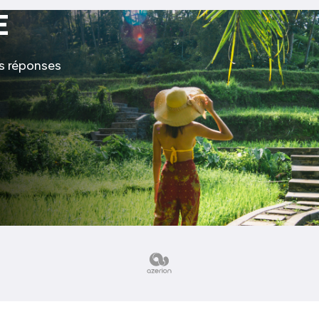
E
s réponses