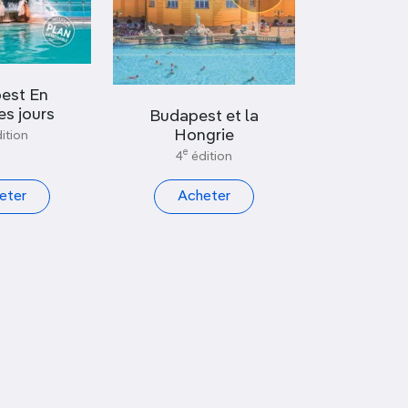
est En
s jours
Budapest et la
Hongrie
ition
e
4
édition
eter
Acheter