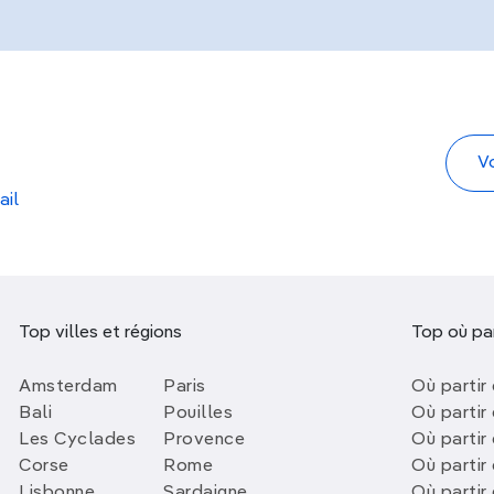
ail
Top villes et régions
Top où par
Amsterdam
Paris
Où partir 
Bali
Pouilles
Où partir 
Les Cyclades
Provence
Où partir
Corse
Rome
Où partir 
Lisbonne
Sardaigne
Où partir