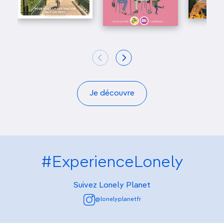
Je découvre
#ExperienceLonely
Suivez Lonely Planet
@lonelyplanetfr