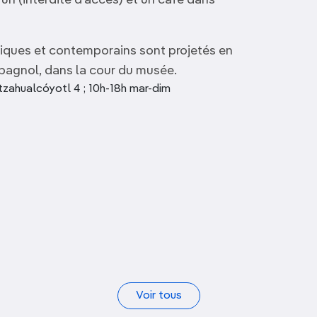
’un (interdite d’accès) et un café dans
ssiques et contemporains sont projetés en
spagnol, dans la cour du musée.
zahualcóyotl 4 ; 10h-18h mar-dim
Museo Nacional del
Virreinato
MMAPO
Voir tous