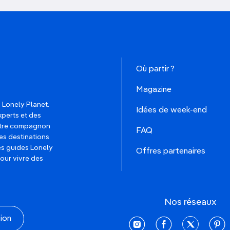
Où partir ?
Magazine
 Lonely Planet.
Idées de week-end
xperts et des
votre compagnon
FAQ
es destinations
les guides Lonely
Offres partenaires
pour vivre des
Nos réseaux
tion
instagram
facebook
twitter
pinte