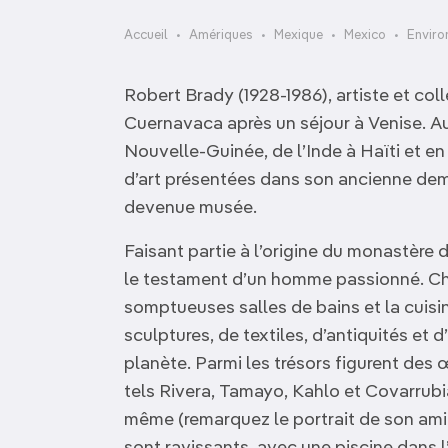
OCÉANIE
Camargue
Accueil
Amériques
Mexique
Mexico
Enviro
ANTARCTIQUE
Robert Brady (1928-1986), artiste et col
TOP VILLES
Cuernavaca après un séjour à Venise. 
Nouvelle-Guinée, de l’Inde à Haïti et en 
d’art présentées dans son ancienne deme
devenue musée.
Faisant partie à l’origine du monastère 
le testament d’un homme passionné. Ch
somptueuses salles de bains et la cuisi
sculptures, de textiles, d’antiquités et 
planète. Parmi les trésors figurent des
tels Rivera, Tamayo, Kahlo et Covarrubi
même (remarquez le portrait de son am