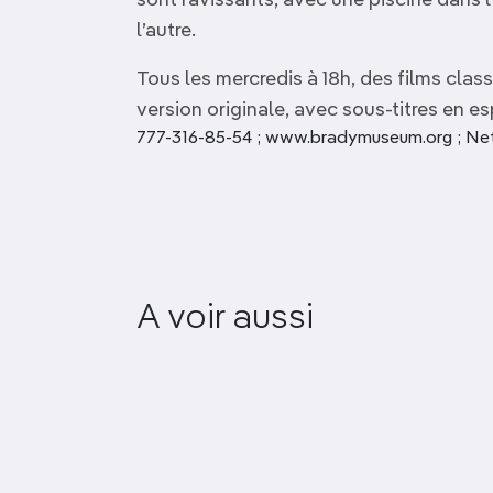
sont ravissants, avec une piscine dans l
l’autre.
Tous les mercredis à 18h, des films cla
version originale, avec sous-titres en e
777-316-85-54 ; www.bradymuseum.org ; Net
Museo Histórico del
A voir aussi
Oriente