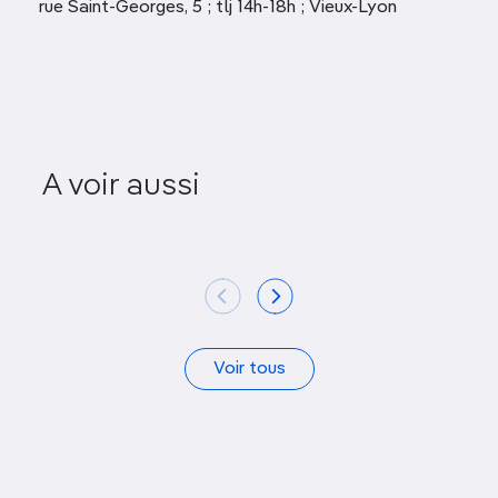
rue Saint-Georges, 5 ; tlj 14h-18h ; Vieux-Lyon
Jardin du p
A voir aussi
La Sucrière
Pi
Voir tous