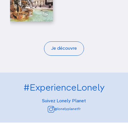
Je découvre
#ExperienceLonely
Suivez Lonely Planet
@lonelyplanetfr