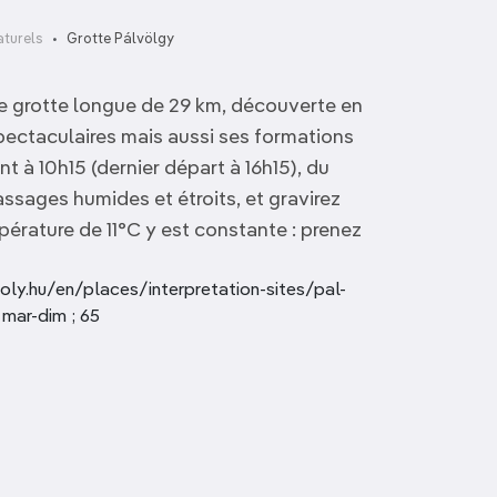
aturels
Grotte Pálvölgy
e grotte longue de 29 km, découverte en
spectaculaires mais aussi ses formations
t à 10h15 (dernier départ à 16h15), du
assages humides et étroits, et gravirez
érature de 11°C y est constante : prenez
oly.hu/en/places/interpretation-sites/pal-
 mar-dim ; 65