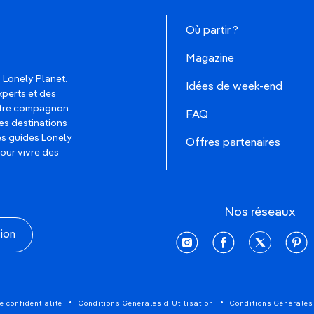
Où partir ?
Magazine
 Lonely Planet.
Idées de week-end
xperts et des
votre compagnon
FAQ
es destinations
les guides Lonely
Offres partenaires
pour vivre des
Nos réseaux
tion
instagram
facebook
twitter
pinte
e confidentialité
Conditions Générales d'Utilisation
Conditions Générales