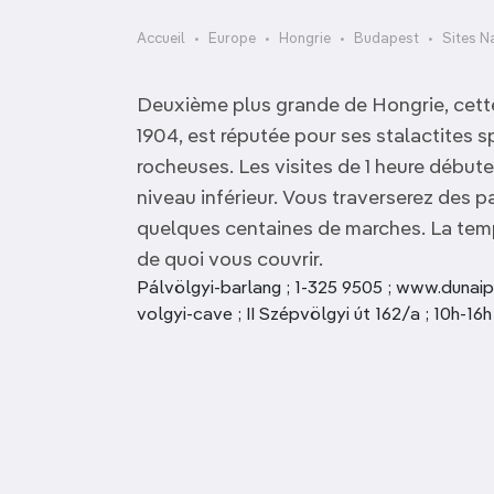
OCÉANIE
Camargue
Accueil
Europe
Hongrie
Budapest
Sites N
ANTARCTIQUE
Deuxième plus grande de Hongrie, cett
TOP VILLES
1904, est réputée pour ses stalactites 
rocheuses. Les visites de 1 heure débuten
niveau inférieur. Vous traverserez des p
quelques centaines de marches. La temp
de quoi vous couvrir.
Pálvölgyi-barlang ; 1-325 9505 ; www.dunaip
volgyi-cave ; II Szépvölgyi út 162/a ; 10h-16h