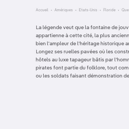
OCÉANIE
Camargue
Accueil
Amériques
Etats-Unis
Floride
Que 
ANTARCTIQUE
La légende veut que la fontaine de jo
TOP VILLES
appartienne à cette cité, la plus ancie
bien l'ampleur de l'héritage historique
Longez ses ruelles pavées où les const
hôtels au luxe tapageur bâtis par l'hom
pirates font partie du folklore, tout 
ou les soldats faisant démonstration de