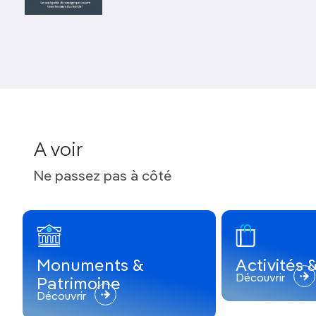
Ce secteur n'invite pas qu'au farniente. C'est aussi
un paradis naturel, sur terre comme sous l'eau,
propice aux loisirs de plein air. Prévoyez quelques
jours pour profiter des joies de la plongée, du
snorkeling, du VTT, du kayak et de la randonnée, ou
tout simplement de la baignade au pied d'une
cascade ou dans des sources chaudes.
A voir
Ne passez pas à côté
Monuments &
Activités
Découvrir
Patrimoine
Découvrir