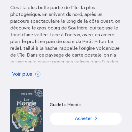
C'est la plus belle partie de l'île, la plus
photogénique. En arrivant du nord, après un
parcours spectaculaire le long de la côte ouest, on
découvre le gros bourg de Soufrière, qui tapisse le
fond d'une vallée, face à l'océan, avec, en arrière-
plan, le profil en pain de sucre du Petit Piton. Le
relief, taillé à la hache, rappelle l'origine volcanique
de l'île. Dans ce paysage de carte postale, on n'a
qu'une seule envie : poser ses valises dans l'un des
nombreux hôtels de charme des environs, perdus au
Voir plus
milieu de la végétation. Certains, aménagés sur des
plantations, valorisent l'histoire et la culture de l'île.
Le contraste avec la zone balnéaire de Rodney
Bay, au nord de l'île, est total. Tranquillité et
dépaysement règnent ici sans partage. Certes, les
Guide Le Monde
plages sont moins nombreuses et moins grandes
que dans le nord, mais elles ont l'avantage d'être
Acheter
plus préservées, et jamais bondées. Ici, le mot
« foule » est inconnu !