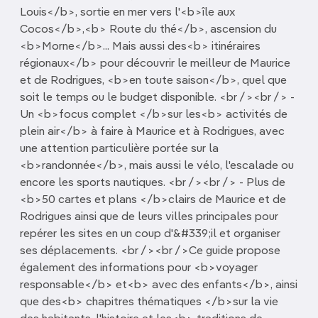
Louis</b>, sortie en mer vers l'<b>île aux
Cocos</b>,<b> Route du thé</b>, ascension du
<b>Morne</b>... Mais aussi des<b> itinéraires
régionaux</b> pour découvrir le meilleur de Maurice
et de Rodrigues, <b>en toute saison</b>, quel que
soit le temps ou le budget disponible. <br /><br /> -
Un <b>focus complet </b>sur les<b> activités de
plein air</b> à faire à Maurice et à Rodrigues, avec
une attention particulière portée sur la
<b>randonnée</b>, mais aussi le vélo, l'escalade ou
encore les sports nautiques. <br /><br /> - Plus de
<b>50 cartes et plans </b>clairs de Maurice et de
Rodrigues ainsi que de leurs villes principales pour
repérer les sites en un coup d'&#339;il et organiser
ses déplacements. <br /><br />Ce guide propose
également des informations pour <b>voyager
responsable</b> et<b> avec des enfants</b>, ainsi
que des<b> chapitres thématiques </b>sur la vie