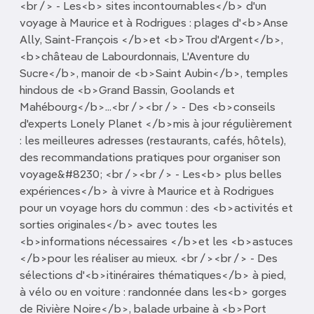
<br /> - Les<b> sites incontournables</b> d'un
voyage à Maurice et à Rodrigues : plages d'<b>Anse
Ally, Saint-François </b>et <b>Trou d'Argent</b>,
<b>château de Labourdonnais, L'Aventure du
Sucre</b>, manoir de <b>Saint Aubin</b>, temples
hindous de <b>Grand Bassin, Goolands et
Mahébourg</b>...<br /><br /> - Des <b>conseils
d'experts Lonely Planet </b>mis à jour régulièrement
: les meilleures adresses (restaurants, cafés, hôtels),
des recommandations pratiques pour organiser son
voyage&#8230; <br /><br /> - Les<b> plus belles
expériences</b> à vivre à Maurice et à Rodrigues
pour un voyage hors du commun : des <b>activités et
sorties originales</b> avec toutes les
<b>informations nécessaires </b>et les <b>astuces
</b>pour les réaliser au mieux. <br /><br /> - Des
sélections d'<b>itinéraires thématiques</b> à pied,
à vélo ou en voiture : randonnée dans les<b> gorges
de Rivière Noire</b>, balade urbaine à <b>Port