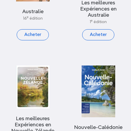
Les meilleures
Afficher uniquement les nouveautés
Expériences en
Australie
Australie
e
16
édition
e
1
édition
PAR COLLECTION
Acheter
Acheter
PAR CONTINENT
Pacifique & Océanie
PAR PAYS
Les meilleures
Expériences en
Nouvelle-Calédonie