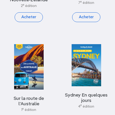
Nouvelle-Zélande
e
7
édition
e
2
édition
Acheter
Acheter
Sydney En quelques
Sur la route de
jours
l'Australie
e
4
édition
e
1
édition