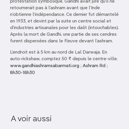
protestation symbolique. Gandhi avait juré qu’il ne
retournerait pas à l’ashram avant que l’Inde
n’obtienne l’indépendance. Ce dernier fut démantelé
en 1933, et devint par la suite un centre social et
d’industries artisanales pour les dalit (intouchables).
Après la mort de Gandhi, une partie de ses cendres
furent dispersées dans le fleuve devant l’ashram.
L’endroit est à 5 km au nord de Lal Darwaja. En
auto-rickshaw, comptez 50 ₹ depuis le centre-ville.
www.gandhiashramsabarmati.org ; Ashram Rd ;
8h30-18h30
A voir aussi
Zampa Gateway
Aina